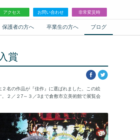
アクセス
お問い合わせ
非常変災時
保護者の方へ
卒業生の方へ
ブログ
入賞
生２名の作品が『佳作』に選ばれました。この絵
。２／２7～３／3まで倉敷市立美術館で展覧会