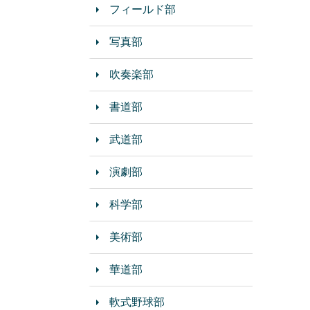
フィールド部
写真部
吹奏楽部
書道部
武道部
演劇部
科学部
美術部
華道部
軟式野球部