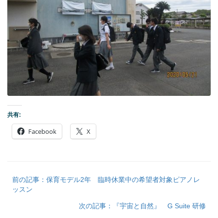
共有:
Facebook
X
前の記事：保育モデル2年 臨時休業中の希望者対象ピアノレ
ッスン
次の記事：『宇宙と自然』 G Suite 研修