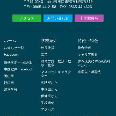
〒719-0243 岡山県浅口市鴨方町鴨方819
TEL: 0865-44-2158 FAX: 0865-44-4626
アクセス
お問い合わせ
非常変災時
ホーム
学校紹介
特徴・特色
お知らせ一覧
校長挨拶
総合学科
Facebook
沿革
キャリア教育
教育方針・校訓・校
夢を現実にする4系列
情熱疾走 中国総体
歌・校章
9モデル
中国総体 Facebook
マスコットキャラク
進学先・就職先
ター
岡山県
相談室から
浅口市
事務室から
県立学校
保健室から
学校通信
アクセス