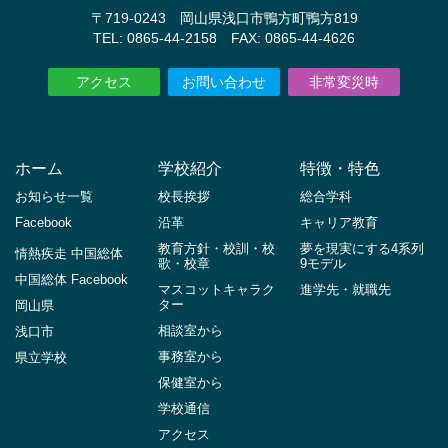
〒719-0243 岡山県浅口市鴨方町鴨方819
TEL: 0865-44-2158 FAX: 0865-44-4626
アクセス
お問い合わせ
非常変災時
ホーム
学校紹介
特徴・特色
お知らせ一覧
校長挨拶
総合学科
Facebook
沿革
キャリア教育
教育方針・校訓・校
夢を現実にする4系列
情熱疾走 中国総体
歌・校章
9モデル
中国総体 Facebook
マスコットキャラク
進学先・就職先
ター
岡山県
相談室から
浅口市
事務室から
県立学校
保健室から
学校通信
アクセス