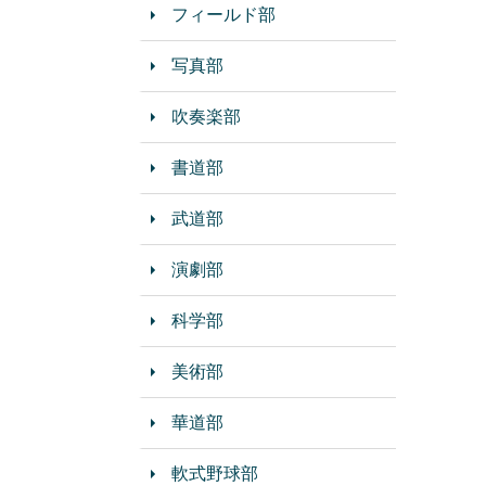
フィールド部
写真部
吹奏楽部
書道部
武道部
演劇部
科学部
美術部
華道部
軟式野球部