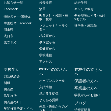
お知らせ一覧
校長挨拶
総合学科
Facebook
沿革
キャリア教育
教育方針・校訓・校
夢を現実にする4系列
情熱疾走 中国総体
歌・校章
9モデル
中国総体 Facebook
マスコットキャラク
進学先・就職先
ター
岡山県
相談室から
浅口市
事務室から
県立学校
保健室から
学校通信
アクセス
学校生活
中学生の皆さん
在校生の皆さん
へ
へ
部活動紹介
オープンスクール
保護者の方へ
制服
入試情報
卒業生の方へ
鴨高祭
求める生徒像
学校からのお願い
修学旅行
よくある質問
鴨高生の1日
ブログ
先輩・先生からのメ
年間行事予定・イベ
治癒証明書
ッセージ