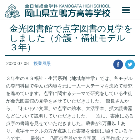
金光図書館で点字図書の見学を
しました（介護・福祉モデル
３年）
2020.07.08
授業風景
３年生のＡＳ福祉・生活系列（地域創生学）では、各モデル
の専門科目で学んだ内容を元に一人一人テーマを決めて研究
を進めています。点字に関するテーマで研究をしている生徒
が金光図書館の見学をさせていただきました。 館長さんか
ら、「わいわい文庫」や点字の絵本、大活字本、拡大読書器
などについて説明していただきました。 次に、書庫にある
点字の書籍を見せていただきました。蔵書が1万冊以上あ
り、点字サークルの方が点訳した書籍を全国に届けているそ
うです。 最後に、凸面点字器や大点字器、点字作成ソフト