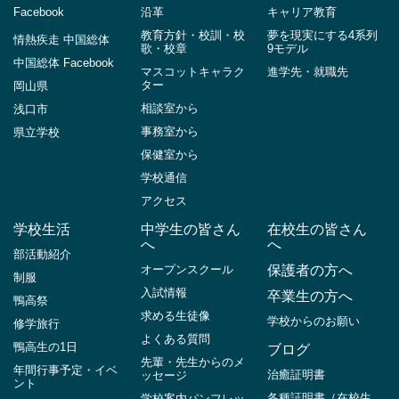
Facebook
沿革
キャリア教育
教育方針・校訓・校
夢を現実にする4系列
情熱疾走 中国総体
歌・校章
9モデル
中国総体 Facebook
マスコットキャラク
進学先・就職先
ター
岡山県
相談室から
浅口市
事務室から
県立学校
保健室から
学校通信
アクセス
学校生活
中学生の皆さん
在校生の皆さん
へ
へ
部活動紹介
オープンスクール
保護者の方へ
制服
入試情報
卒業生の方へ
鴨高祭
求める生徒像
学校からのお願い
修学旅行
よくある質問
鴨高生の1日
ブログ
先輩・先生からのメ
年間行事予定・イベ
治癒証明書
ッセージ
ント
各種証明書（在校生
学校案内パンフレッ