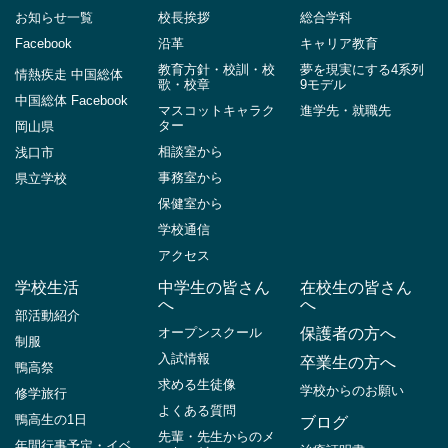
お知らせ一覧
校長挨拶
総合学科
Facebook
沿革
キャリア教育
教育方針・校訓・校
夢を現実にする4系列
情熱疾走 中国総体
歌・校章
9モデル
中国総体 Facebook
マスコットキャラク
進学先・就職先
ター
岡山県
相談室から
浅口市
事務室から
県立学校
保健室から
学校通信
アクセス
学校生活
中学生の皆さん
在校生の皆さん
へ
へ
部活動紹介
オープンスクール
保護者の方へ
制服
入試情報
卒業生の方へ
鴨高祭
求める生徒像
学校からのお願い
修学旅行
よくある質問
鴨高生の1日
ブログ
先輩・先生からのメ
年間行事予定・イベ