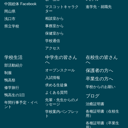
中国総体 Facebook
マスコットキャラク
進学先・就職先
ター
岡山県
相談室から
浅口市
事務室から
県立学校
保健室から
学校通信
アクセス
学校生活
中学生の皆さん
在校生の皆さん
へ
へ
部活動紹介
オープンスクール
保護者の方へ
制服
入試情報
卒業生の方へ
鴨高祭
求める生徒像
学校からのお願い
修学旅行
よくある質問
鴨高生の1日
ブログ
先輩・先生からのメ
年間行事予定・イベ
治癒証明書
ッセージ
ント
各種証明書（在校生
学校案内パンフレッ
用）
ト
各種証明書（卒業生
用）