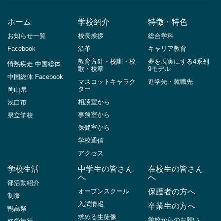
ホーム
学校紹介
特徴・特色
お知らせ一覧
校長挨拶
総合学科
Facebook
沿革
キャリア教育
教育方針・校訓・校
夢を現実にする4系列
情熱疾走 中国総体
歌・校章
9モデル
中国総体 Facebook
マスコットキャラク
進学先・就職先
ター
岡山県
相談室から
浅口市
事務室から
県立学校
保健室から
学校通信
アクセス
学校生活
中学生の皆さん
在校生の皆さん
へ
へ
部活動紹介
オープンスクール
保護者の方へ
制服
入試情報
卒業生の方へ
鴨高祭
求める生徒像
学校からのお願い