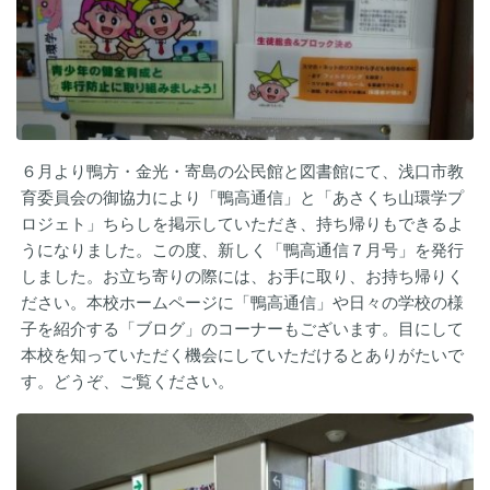
６月より鴨方・金光・寄島の公民館と図書館にて、浅口市教
育委員会の御協力により「鴨高通信」と「あさくち山環学プ
ロジェト」ちらしを掲示していただき、持ち帰りもできるよ
うになりました。この度、新しく「鴨高通信７月号」を発行
しました。お立ち寄りの際には、お手に取り、お持ち帰りく
ださい。本校ホームページに「鴨高通信」や日々の学校の様
子を紹介する「ブログ」のコーナーもございます。目にして
本校を知っていただく機会にしていただけるとありがたいで
す。どうぞ、ご覧ください。