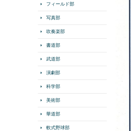
フィールド部
写真部
吹奏楽部
書道部
武道部
演劇部
科学部
美術部
華道部
軟式野球部