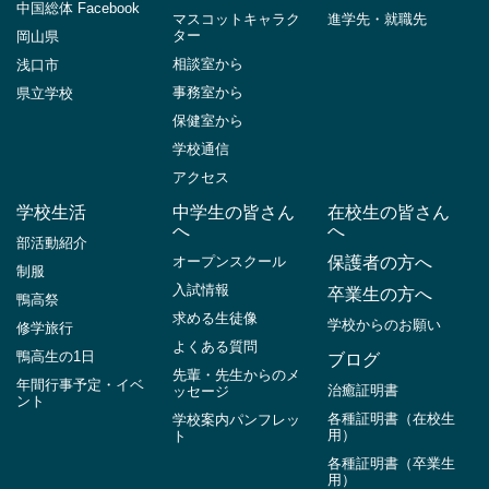
中国総体 Facebook
マスコットキャラク
進学先・就職先
ター
岡山県
相談室から
浅口市
事務室から
県立学校
保健室から
学校通信
アクセス
学校生活
中学生の皆さん
在校生の皆さん
へ
へ
部活動紹介
オープンスクール
保護者の方へ
制服
入試情報
卒業生の方へ
鴨高祭
求める生徒像
学校からのお願い
修学旅行
よくある質問
鴨高生の1日
ブログ
先輩・先生からのメ
年間行事予定・イベ
治癒証明書
ッセージ
ント
各種証明書（在校生
学校案内パンフレッ
用）
ト
各種証明書（卒業生
用）