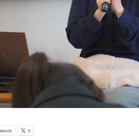
cebook
X