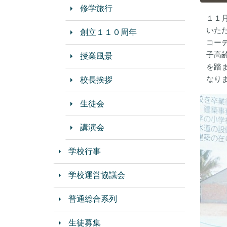
修学旅行
１１
いた
創立１１０周年
コー
子高
授業風景
を踏
なり
校長挨拶
生徒会
講演会
学校行事
学校運営協議会
普通総合系列
生徒募集