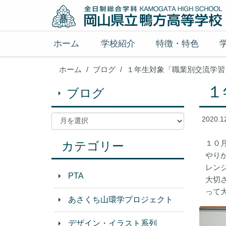
ホーム
学校紹介
特徴・特色
ホーム
ブログ
１年生対象「職業別交流学習
１
ブログ
2020.1
１０
カテゴリー
やり
レン
PTA
大切
って
あさくち山環学プロジェクト
デザイン・イラスト系列