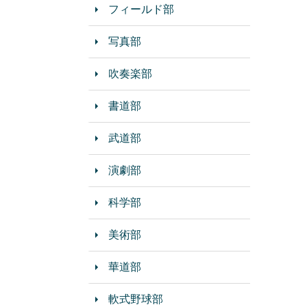
フィールド部
写真部
吹奏楽部
書道部
武道部
演劇部
科学部
美術部
華道部
軟式野球部