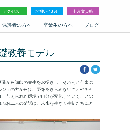
アクセス
お問い合わせ
非常変災時
保護者の方へ
卒業生の方へ
ブログ
礎教養モデル
酒造から講師の先生をお招きし、それぞれ仕事の
ルジェの方からは、夢をあきらめないことやチャ
は、与えられた環境で自分が変化していくことの
れるお二人の講話は、未来を生きる生徒たちにと