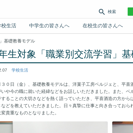
検索
学校生活
中学生の皆さんへ
在校生の皆さんへ
」基礎教養モデル
年生対象「職業別交流学習」基
2.07
学校生活
月３０日（金）、基礎教養モデルは、洋菓子工房ベルジェと、平喜
がいや今の職に就いた経緯などをお話しいただきました。また、ベ
ジすることの大切さなどを熱く語っていただき、平喜酒造の方から
さなどを教えていただきました。日々真摯に仕事と向き合っておら
大変貴重なものとなりました。