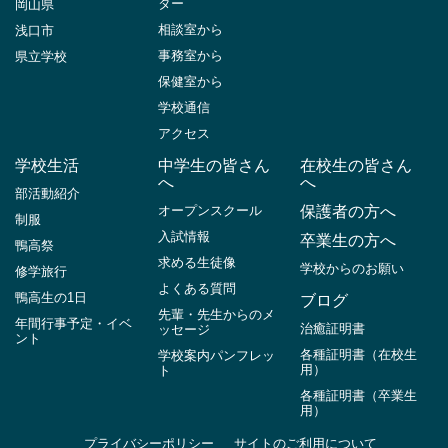
ター
岡山県
相談室から
浅口市
事務室から
県立学校
保健室から
学校通信
アクセス
学校生活
中学生の皆さん
在校生の皆さん
へ
へ
部活動紹介
オープンスクール
保護者の方へ
制服
入試情報
卒業生の方へ
鴨高祭
求める生徒像
学校からのお願い
修学旅行
よくある質問
鴨高生の1日
ブログ
先輩・先生からのメ
年間行事予定・イベ
治癒証明書
ッセージ
ント
各種証明書（在校生
学校案内パンフレッ
用）
ト
各種証明書（卒業生
用）
プライバシーポリシー
サイトのご利用について