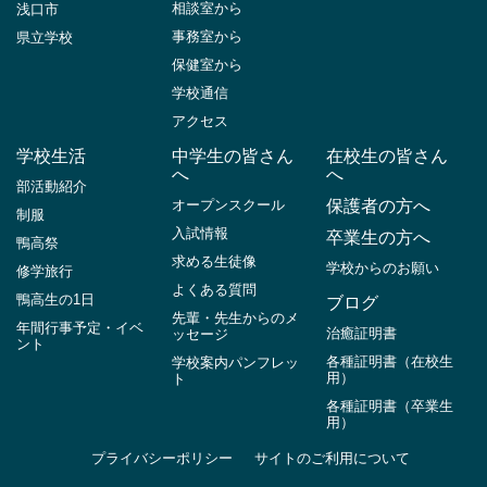
相談室から
浅口市
事務室から
県立学校
保健室から
学校通信
アクセス
学校生活
中学生の皆さん
在校生の皆さん
へ
へ
部活動紹介
オープンスクール
保護者の方へ
制服
入試情報
卒業生の方へ
鴨高祭
求める生徒像
学校からのお願い
修学旅行
よくある質問
鴨高生の1日
ブログ
先輩・先生からのメ
年間行事予定・イベ
治癒証明書
ッセージ
ント
各種証明書（在校生
学校案内パンフレッ
用）
ト
各種証明書（卒業生
用）
プライバシーポリシー
サイトのご利用について