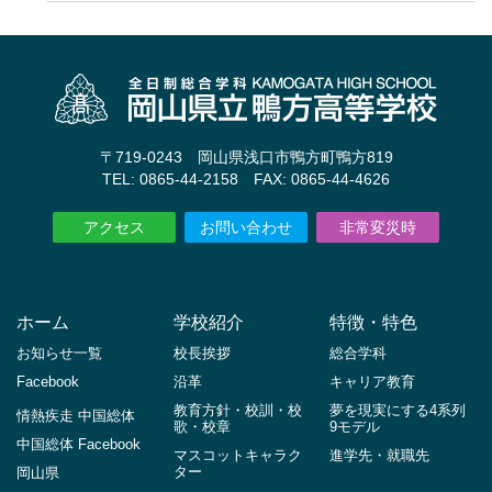
〒719-0243 岡山県浅口市鴨方町鴨方819
TEL: 0865-44-2158 FAX: 0865-44-4626
アクセス
お問い合わせ
非常変災時
ホーム
学校紹介
特徴・特色
お知らせ一覧
校長挨拶
総合学科
Facebook
沿革
キャリア教育
教育方針・校訓・校
夢を現実にする4系列
情熱疾走 中国総体
歌・校章
9モデル
中国総体 Facebook
マスコットキャラク
進学先・就職先
ター
岡山県