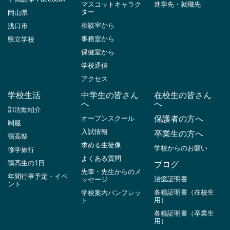
マスコットキャラク
進学先・就職先
ター
岡山県
相談室から
浅口市
事務室から
県立学校
保健室から
学校通信
アクセス
学校生活
中学生の皆さん
在校生の皆さん
へ
へ
部活動紹介
オープンスクール
保護者の方へ
制服
入試情報
卒業生の方へ
鴨高祭
求める生徒像
学校からのお願い
修学旅行
よくある質問
鴨高生の1日
ブログ
先輩・先生からのメ
年間行事予定・イベ
治癒証明書
ッセージ
ント
各種証明書（在校生
学校案内パンフレッ
用）
ト
各種証明書（卒業生
用）