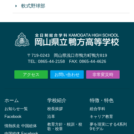
軟式野球部
〒719-0243 岡山県浅口市鴨方町鴨方819
TEL: 0865-44-2158 FAX: 0865-44-4626
アクセス
お問い合わせ
非常変災時
ホーム
学校紹介
特徴・特色
お知らせ一覧
校長挨拶
総合学科
Facebook
沿革
キャリア教育
教育方針・校訓・校
夢を現実にする4系列
情熱疾走 中国総体
歌・校章
9モデル
中国総体 Facebook