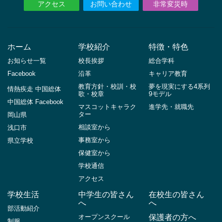
アクセス
お問い合わせ
非常変災時
ホーム
学校紹介
特徴・特色
お知らせ一覧
校長挨拶
総合学科
Facebook
沿革
キャリア教育
教育方針・校訓・校
夢を現実にする4系列
情熱疾走 中国総体
歌・校章
9モデル
中国総体 Facebook
マスコットキャラク
進学先・就職先
ター
岡山県
相談室から
浅口市
事務室から
県立学校
保健室から
学校通信
アクセス
学校生活
中学生の皆さん
在校生の皆さん
へ
へ
部活動紹介
オープンスクール
保護者の方へ
制服