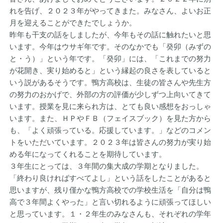
れを告げ、２０２３年がやってきまた。みなさん、よいお正
月を迎えることができたでしょうか。
昨年も干支の話をしましたが、今年もその話に触れたいと思
います。今年はウサギ年です。そのなかでも「癸卯（みずの
と・う）」という年です。「癸卯」には、「これまでの努力
が花開き、実り始めると」という縁起の良さを表していると
いう説があるそうです。鴨方高校は、生徒の皆さんや先生方
の努力のおかげで、外部の方の評価が少しずつ上向いてきて
います。授業を見に来られ方は、とても良い感想をおっしゃ
います。また、ＨＰやＦＢ（フェイスブック）を見た方から
も、「よく頑張っている。応援しています。」などのコメン
トをいただいています。２０２３年は皆さんの努力が実り始
める年になってくれることを期待しています。
３年生にとっては、３年間の集大成の学期となりました。
「終わり良ければすべてよし」という話をしたことがあると
思いますが、残り僅かな鴨方高校での学校生活を「自分は鴨
高で３年間よくやった」と言い切れるように頑張ってほしい
と思っています。１・２年生のみなさんも、それぞれの学年