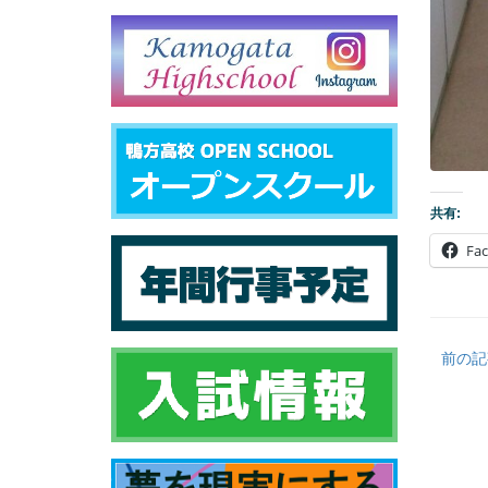
共有:
Fa
前の記