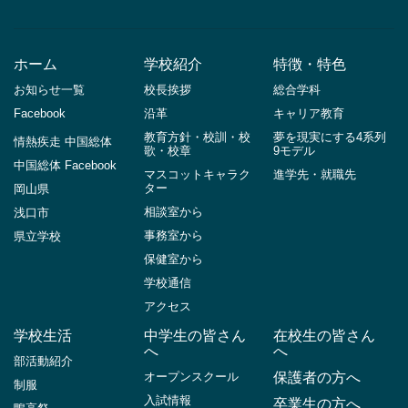
ホーム
学校紹介
特徴・特色
お知らせ一覧
校長挨拶
総合学科
Facebook
沿革
キャリア教育
教育方針・校訓・校
夢を現実にする4系列
情熱疾走 中国総体
歌・校章
9モデル
中国総体 Facebook
マスコットキャラク
進学先・就職先
ター
岡山県
相談室から
浅口市
事務室から
県立学校
保健室から
学校通信
アクセス
学校生活
中学生の皆さん
在校生の皆さん
へ
へ
部活動紹介
オープンスクール
保護者の方へ
制服
入試情報
卒業生の方へ