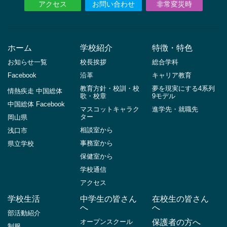
アクセス
お問い合わせ
非常変災時
ホーム
学校紹介
特徴・特色
お知らせ一覧
校長挨拶
総合学科
Facebook
沿革
キャリア教育
教育方針・校訓・校
夢を現実にする4系列
情熱疾走 中国総体
歌・校章
9モデル
中国総体 Facebook
マスコットキャラク
進学先・就職先
ター
岡山県
相談室から
浅口市
事務室から
県立学校
保健室から
学校通信
アクセス
学校生活
中学生の皆さん
在校生の皆さん
へ
へ
部活動紹介
オープンスクール
保護者の方へ
制服