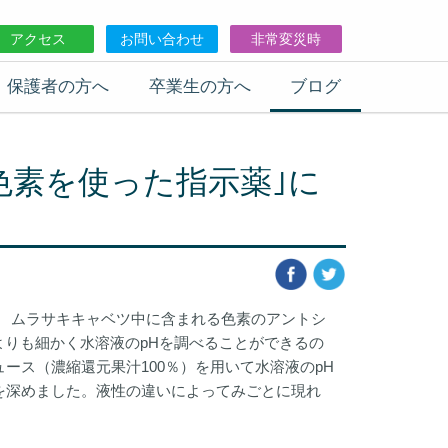
アクセス
お問い合わせ
非常変災時
保護者の方へ
卒業生の方へ
ブログ
色素を使った指示薬｣に
。 ムラサキキャベツ中に含まれる色素のアントシ
よりも細かく水溶液のpHを調べることができるの
ース（濃縮還元果汁100％）を用いて水溶液のpH
を深めました。液性の違いによってみごとに現れ