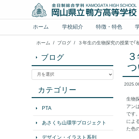
ホーム
学校紹介
特徴・特色
ホーム
ブログ
３年生の生物探究の授業で｢
３
ブログ
つ
2025.0
カテゴリー
生物
アン
PTA
です
によ
あさくち山環学プロジェクト
た色
デザイン・イラスト系列