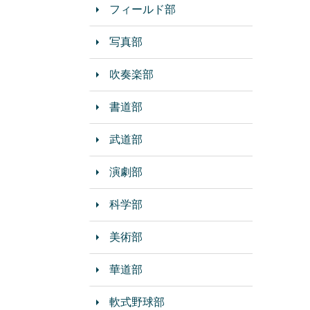
フィールド部
写真部
吹奏楽部
書道部
武道部
演劇部
科学部
美術部
華道部
軟式野球部