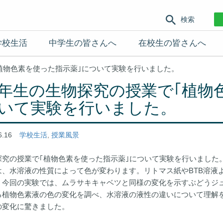
検索
学校生活
中学生の皆さんへ
在校生の皆さんへ
植物色素を使った指示薬｣について実験を行いました。
年生の生物探究の授業で｢植物
いて実験を行いました。
6.16
学校生活
,
授業風景
探究の授業で｢植物色素を使った指示薬｣について実験を行いました
は、水溶液の性質によって色が変わります。リトマス紙やBTB溶液
。今回の実験では、ムラサキキャベツと同様の変化を示すぶどうジュ
る植物色素液の色の変化を調べ、水溶液の液性の違いについて理解
の変化に驚きました。