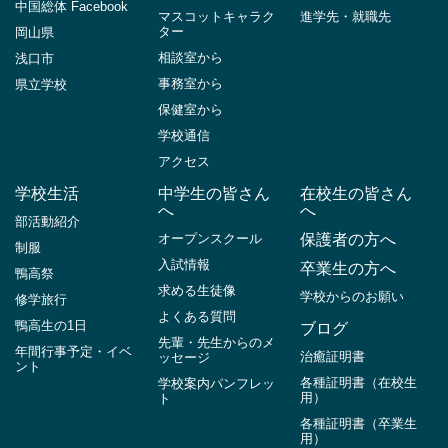
中国総体 Facebook
マスコットキャラク
進学先・就職先
ター
岡山県
相談室から
浅口市
事務室から
県立学校
保健室から
学校通信
アクセス
学校生活
中学生の皆さん
在校生の皆さん
へ
へ
部活動紹介
オープンスクール
保護者の方へ
制服
入試情報
卒業生の方へ
鴨高祭
求める生徒像
学校からのお願い
修学旅行
よくある質問
鴨高生の1日
ブログ
先輩・先生からのメ
年間行事予定・イベ
治癒証明書
ッセージ
ント
各種証明書（在校生
学校案内パンフレッ
用）
ト
各種証明書（卒業生
用）