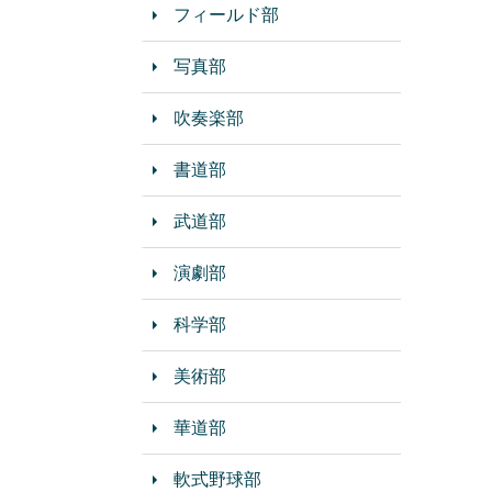
フィールド部
写真部
吹奏楽部
書道部
武道部
演劇部
科学部
美術部
華道部
軟式野球部