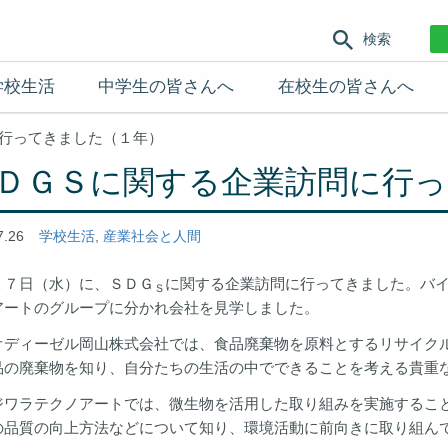
検索
学校生活
中学生の皆さんへ
在校生の皆さんへ
行ってきました（１年）
ＤＧＳに関する企業訪問に行っ
7.26
学校生活
,
産業社会と人間
１７日（水）に、ＳＤＧ
に関する企業訪問に行ってきました。バ
Ｓ
アートのグループに分かれ会社を見学しました。
オディーゼル岡山株式会社では、食品廃棄物を原料とするリサイク
品の廃棄物を知り、自分たちの生活の中でできることを考える貴重
ワラテクノアートでは、微生物を活用した取り組みを実施すること
の品質の向上方法などについて知り、環境活動に前向きに取り組ん