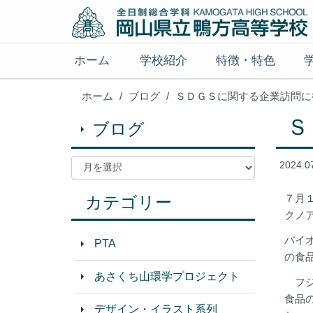
ホーム
学校紹介
特徴・特色
ホーム
ブログ
ＳＤＧＳに関する企業訪問に
Ｓ
ブログ
2024.0
７月
カテゴリー
クノ
バイ
PTA
の食
あさくち山環学プロジェクト
フジ
食品
デザイン・イラスト系列