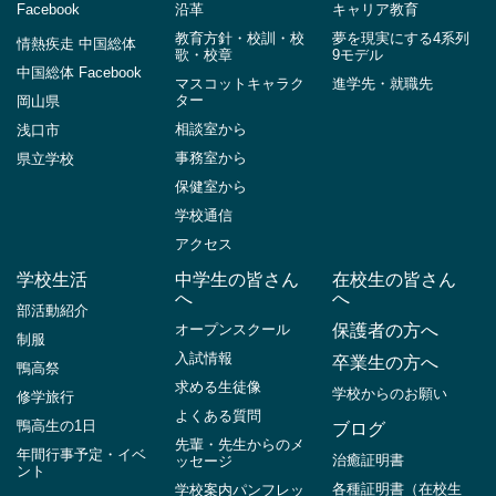
Facebook
沿革
キャリア教育
教育方針・校訓・校
夢を現実にする4系列
情熱疾走 中国総体
歌・校章
9モデル
中国総体 Facebook
マスコットキャラク
進学先・就職先
ター
岡山県
相談室から
浅口市
事務室から
県立学校
保健室から
学校通信
アクセス
学校生活
中学生の皆さん
在校生の皆さん
へ
へ
部活動紹介
オープンスクール
保護者の方へ
制服
入試情報
卒業生の方へ
鴨高祭
求める生徒像
学校からのお願い
修学旅行
よくある質問
鴨高生の1日
ブログ
先輩・先生からのメ
年間行事予定・イベ
治癒証明書
ッセージ
ント
各種証明書（在校生
学校案内パンフレッ