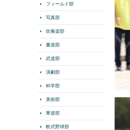
フィールド部
写真部
吹奏楽部
書道部
武道部
演劇部
科学部
美術部
華道部
軟式野球部