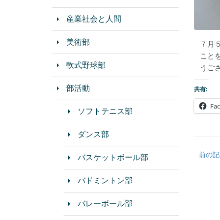
産業社会と人間
美術部
７月
こと
軟式野球部
うご
部活動
共有:
Fa
ソフトテニス部
ダンス部
前の記
バスケットボール部
バドミントン部
バレーボール部