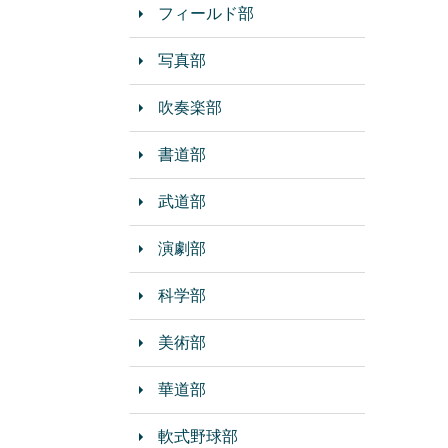
フィールド部
写真部
吹奏楽部
書道部
武道部
演劇部
科学部
美術部
華道部
軟式野球部