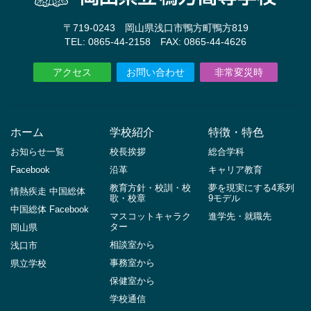
〒719-0243 岡山県浅口市鴨方町鴨方819
TEL: 0865-44-2158 FAX: 0865-44-4626
アクセス
お問い合わせ
非常変災時
ホーム
学校紹介
特徴・特色
お知らせ一覧
校長挨拶
総合学科
Facebook
沿革
キャリア教育
教育方針・校訓・校
夢を現実にする4系列
情熱疾走 中国総体
歌・校章
9モデル
中国総体 Facebook
マスコットキャラク
進学先・就職先
ター
岡山県
相談室から
浅口市
事務室から
県立学校
保健室から
学校通信