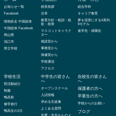
お知らせ一覧
校長挨拶
総合学科
Facebook
沿革
キャリア教育
教育方針・校訓・校
夢を現実にする4系列
情熱疾走 中国総体
歌・校章
9モデル
中国総体 Facebook
マスコットキャラク
進学先・就職先
ター
岡山県
相談室から
浅口市
事務室から
県立学校
保健室から
学校通信
アクセス
学校生活
中学生の皆さん
在校生の皆さん
へ
へ
部活動紹介
オープンスクール
保護者の方へ
制服
入試情報
卒業生の方へ
鴨高祭
求める生徒像
学校からのお願い
修学旅行
よくある質問
鴨高生の1日
ブログ
先輩・先生からのメ