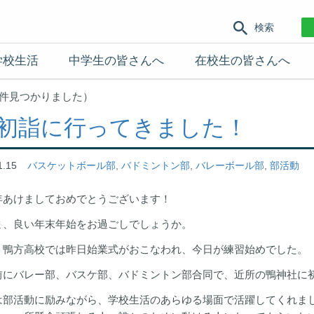
検索
学校生活
中学生の皆さんへ
在校生の皆さんへ
2件見つかりました）
詣に行ってきました！
1.15
バスケットボール部
,
バドミントン部
,
バレーボール部
,
部活動
あけましておめでとうございます！
ま、良い年末年始をお過ごしでしょうか。
、鴨方高校では昨日始業式がおこなわれ、今日が練習始めでした。
前にバレー部、バスケ部、バドミントン部合同で、近所の鴨神社に
は部活動に励みながら、学校生活のあらゆる場面で活躍してくれま