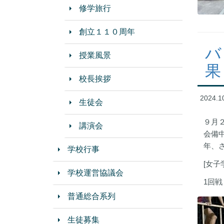
修学旅行
創立１１０周年
バ
授業風景
果
校長挨拶
2024.1
生徒会
９月
講演会
会備
年、
学校行事
[女子
学校運営協議会
1回戦
普通総合系列
生徒募集