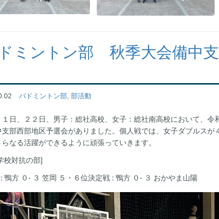
ドミントン部 秋季大会備中支
0.02
バドミントン部
,
部活動
２１日、２２日、男子：総社高校、女子：総社南高校において、令
中支部西部地区予選会がありました。個人戦では、女子ダブルスが
さらなる活躍ができるように頑張っていきます。
学校対抗の部]
 : 鴨方 ０- ３ 笠岡 ５・６位決定戦 : 鴨方 ０- ３ おかやま山陽