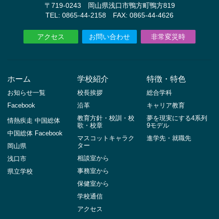
〒719-0243 岡山県浅口市鴨方町鴨方819
TEL: 0865-44-2158 FAX: 0865-44-4626
アクセス
お問い合わせ
非常変災時
ホーム
学校紹介
特徴・特色
お知らせ一覧
校長挨拶
総合学科
Facebook
沿革
キャリア教育
教育方針・校訓・校
夢を現実にする4系列
情熱疾走 中国総体
歌・校章
9モデル
中国総体 Facebook
マスコットキャラク
進学先・就職先
ター
岡山県
相談室から
浅口市
事務室から
県立学校
保健室から
学校通信
アクセス