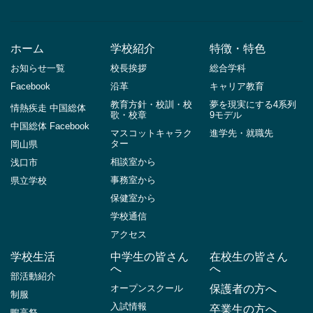
ホーム
学校紹介
特徴・特色
お知らせ一覧
校長挨拶
総合学科
Facebook
沿革
キャリア教育
教育方針・校訓・校
夢を現実にする4系列
情熱疾走 中国総体
歌・校章
9モデル
中国総体 Facebook
マスコットキャラク
進学先・就職先
ター
岡山県
相談室から
浅口市
事務室から
県立学校
保健室から
学校通信
アクセス
学校生活
中学生の皆さん
在校生の皆さん
へ
へ
部活動紹介
オープンスクール
保護者の方へ
制服
入試情報
卒業生の方へ
鴨高祭